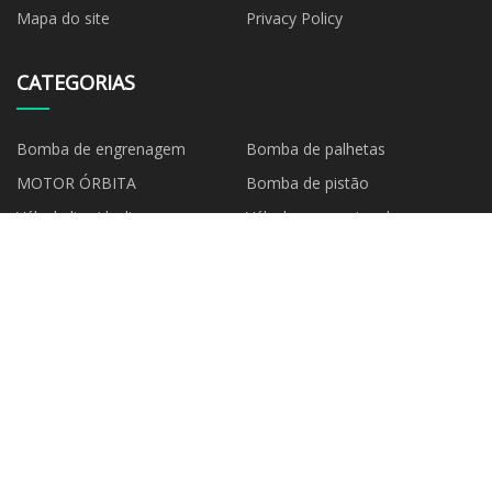
Mapa do site
Privacy Policy
CATEGORIAS
Bomba de engrenagem
Bomba de palhetas
MOTOR ÓRBITA
Bomba de pistão
Válvula liga/desliga
Válvula proporcional
Válvula de controle direcional
Válvula de retenção
EMPRESA PARCEIRA
Equipamento de teste Co. da
pressa de Dongguan, Ltd.
Copyright © pt.creditcarddebtsremoved.com, Todos os direitos