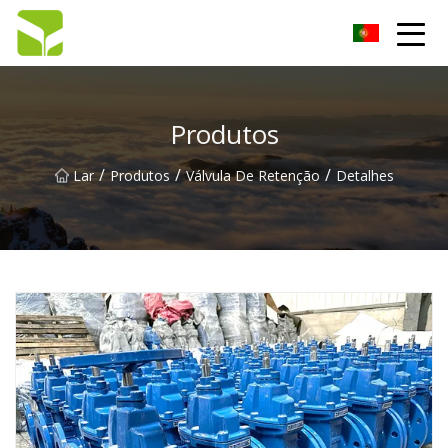
Bomba de engrenagem Co. de Hangzhou, Ltd
Produtos
/
/
/
Lar
Produtos
Válvula De Retenção
Detalhes