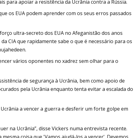
s para apoiar a resistência da Ucrânia contra a Rússia.
 que os EUA podem aprender com os seus erros passados ​​
esforço ultra-secreto dos EUA no Afeganistão dos anos
s da CIA que rapidamente sabe o que é necessário para os
mujahedeen.
encer vários oponentes no xadrez sem olhar para o
assistência de segurança à Ucrânia, bem como apoio de
ocurados pela Ucrânia enquanto tenta evitar a escalada do
Ucrânia a vencer a guerra e desferir um forte golpe em
er na Ucrânia”, disse Vickers numa entrevista recente.
 a mesma coisa que 'Vamos ajudá-los a vencer'. Devemos