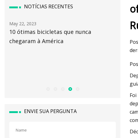
o
NOTÍCIAS RECENTES
R
May 22, 2023
May 24, 2
10 ótimas bicicletas que nunca
Associaç
chegaram à América
remodel
Pos
clínicos
der
insufici
Pos
reduzida
Dep
magnéti
gui
Foi
dep
ENVIE SUA PERGUNTA
cam
com
Déc