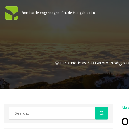
Bomba de engrenagem Co. de Hangzhou, Ltd
/
/
Lar
Notícias
O Garoto Prodígio D
May
O