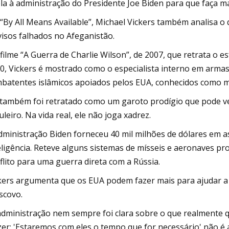
la à administração do Presidente Joe Biden para que faça mai
“By All Means Available”, Michael Vickers também analisa o
visos falhados no Afeganistão.
filme “A Guerra de Charlie Wilson”, de 2007, que retrata o 
0, Vickers é mostrado como o especialista interno em arma
batentes islâmicos apoiados pelos EUA, conhecidos como 
 também foi retratado como um garoto prodígio que pode v
uleiro. Na vida real, ele não joga xadrez.
dministração Biden forneceu 40 mil milhões de dólares em 
eligência. Reteve alguns sistemas de mísseis e aeronaves pr
flito para uma guerra direta com a Rússia.
kers argumenta que os EUA podem fazer mais para ajudar a 
covo.
administração nem sempre foi clara sobre o que realmente qu
zer: 'Estaremos com eles o tempo que for necessário' não é