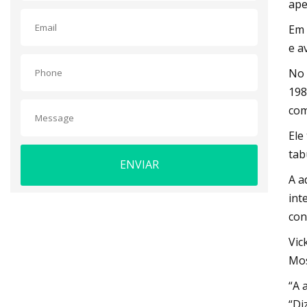
ape
Em 
e a
No 
198
com
Ele
tab
ENVIAR
A a
int
con
Vic
Mos
“A 
“Di