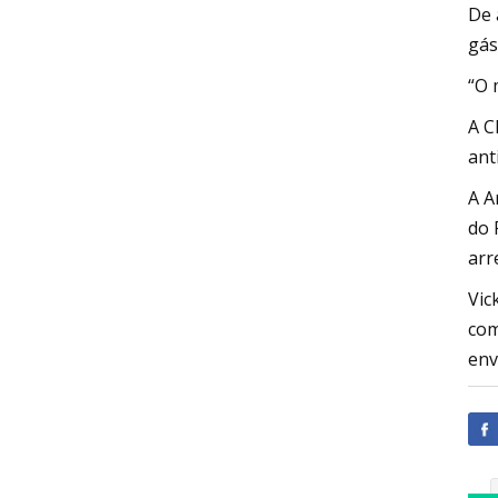
De 
gás
“O 
A C
ant
A A
do 
arr
Vic
com
env