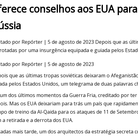
ferece conselhos aos EUA para 
ússia
023
May 16, 2023
ão do uso de insulina com
A BMW R 1250 R 202
amento do VE e desfechos
sorrisos por hora
tado por Repórter | 5 de agosto de 2023 Depois que as últi
 em pacientes diabéticos com
rotadas por uma insurgência equipada e guiada pelos Estad
ência cardíaca e fração de ejeção
tado por Repórter | 5 de agosto de 2023
: avaliada por ressonância
ois que as últimas tropas soviéticas deixaram o Afeganist
ca cardíaca
ada pelos Estados Unidos, um telegrama de duas palavras 
 um dos últimos momentos da Guerra Fria, creditado por ter 
ois. Mas os EUA deixariam para trás um país que rapidamen
po de treino da Al-Qaida para os ataques de 11 de Setembr
 a retirada e a derrota dos EUA.
adas mais tarde, um dos arquitectos da estratégia secreta c