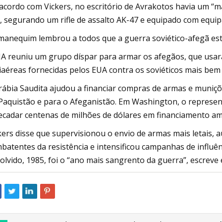
acordo com Vickers, no escritório de Avrakotos havia um 
, segurando um rifle de assalto AK-47 e equipado com equ
manequim lembrou a todos que a guerra soviético-afegã esta
IA reuniu um grupo díspar para armar os afegãos, que usa
iaéreas fornecidas pelos EUA contra os soviéticos mais bem
rábia Saudita ajudou a financiar compras de armas e muniçõ
Paquistão e para o Afeganistão. Em Washington, o represent
ecadar centenas de milhões de dólares em financiamento am
kers disse que supervisionou o envio de armas mais letais, 
batentes da resistência e intensificou campanhas de influê
olvido, 1985, foi o “ano mais sangrento da guerra”, escreve 