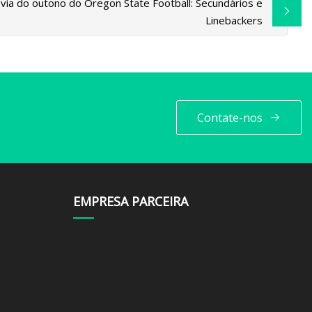
via do outono do Oregon State Football: Secundários e
Linebackers
Contate-nos
EMPRESA PARCEIRA