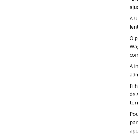
aju
A U
len
O p
Wag
com
A i
adm
Fil
de 
tor
Pou
par
apo