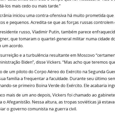
dá-los mais cedo ou mais tarde.”
crânia iniciou uma contra-ofensiva há muito prometida que 
tos e pequenos. Acredita-se que as forças russas controlem 
residente russo, Vladimir Putin, também parece enfraquec
ner, que tomaram o quartel-general militar numa cidade d
 um acordo.
nsurreição e a turbulência resultante em Moscovo “certam
inistração Biden”, disse Vickers. “Mas acho que teremos que
ho de um piloto do Corpo Aéreo do Exército na Segunda Guerr
sua família a frequentar a faculdade. Durante seu último se
nando-se primeiro Boina Verde do Exército. Ele acabaria in
co mais de um ano depois, Vickers foi chamado ao gabinete 
a o Afeganistão. Nessa altura, as tropas soviéticas já est
iar o governo comunista na guerra civil.