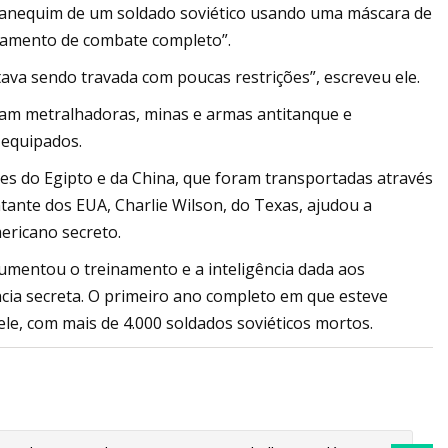
“manequim de um soldado soviético usando uma máscara de
ipamento de combate completo”.
va sendo travada com poucas restrições”, escreveu ele.
ram metralhadoras, minas e armas antitanque e
 equipados.
es do Egipto e da China, que foram transportadas através
ante dos EUA, Charlie Wilson, do Texas, ajudou a
ericano secreto.
aumentou o treinamento e a inteligência dada aos
ncia secreta. O primeiro ano completo em que esteve
ele, com mais de 4.000 soldados soviéticos mortos.