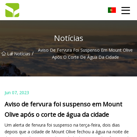
Bomba de engrenagem Co. de Hangzhou, Ltd
Notícias
Aviso De Fervura Foi Suspenso Em Mount Olive
/
/
Lar
Notícias
Após O Corte De Água Da Cidade
Jun 07, 2023
Aviso de fervura foi suspenso em Mount
Olive após o corte de água da cidade
Um alerta de fervura foi suspenso na terça-feira, dois dias
depois que a cidade de Mount Olive fechou a água na noite de