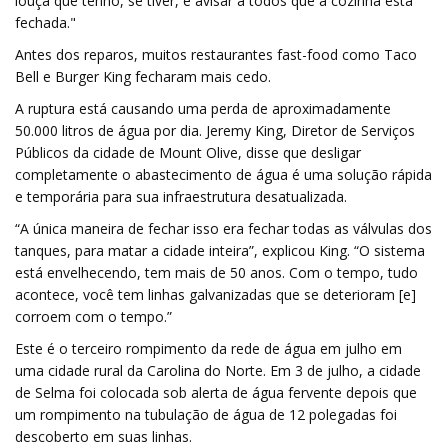
louça que tenho, se tiver, e avisar a todos que a cozinha está
fechada."
Antes dos reparos, muitos restaurantes fast-food como Taco
Bell e Burger King fecharam mais cedo.
A ruptura está causando uma perda de aproximadamente
50.000 litros de água por dia. Jeremy King, Diretor de Serviços
Públicos da cidade de Mount Olive, disse que desligar
completamente o abastecimento de água é uma solução rápida
e temporária para sua infraestrutura desatualizada.
“A única maneira de fechar isso era fechar todas as válvulas dos
tanques, para matar a cidade inteira”, explicou King. “O sistema
está envelhecendo, tem mais de 50 anos. Com o tempo, tudo
acontece, você tem linhas galvanizadas que se deterioram [e]
corroem com o tempo.”
Este é o terceiro rompimento da rede de água em julho em
uma cidade rural da Carolina do Norte. Em 3 de julho, a cidade
de Selma foi colocada sob alerta de água fervente depois que
um rompimento na tubulação de água de 12 polegadas foi
descoberto em suas linhas.